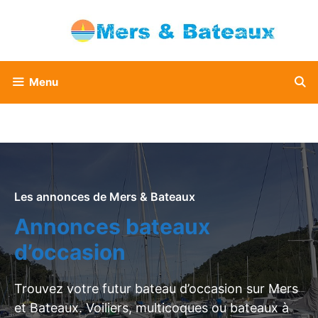
Aller
au
contenu
Menu
Les annonces de Mers & Bateaux
Annonces bateaux
d’occasion
Trouvez votre futur bateau d’occasion sur Mers
et Bateaux. Voiliers, multicoques ou bateaux à