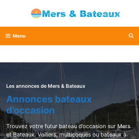
Aller
au
contenu
Menu
Les annonces de Mers & Bateaux
Annonces bateaux
d’occasion
Trouvez votre futur bateau d’occasion sur Mers
et Bateaux. Voiliers, multicoques ou bateaux à