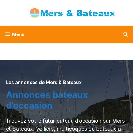
Aller
au
contenu
Menu
Les annonces de Mers & Bateaux
Annonces bateaux
d’occasion
Trouvez votre futur bateau d’occasion sur Mers
et Bateaux. Voiliers, multicoques ou bateaux à