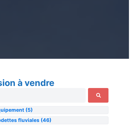
sion à vendre
quipement
(5)
dettes fluviales
(46)