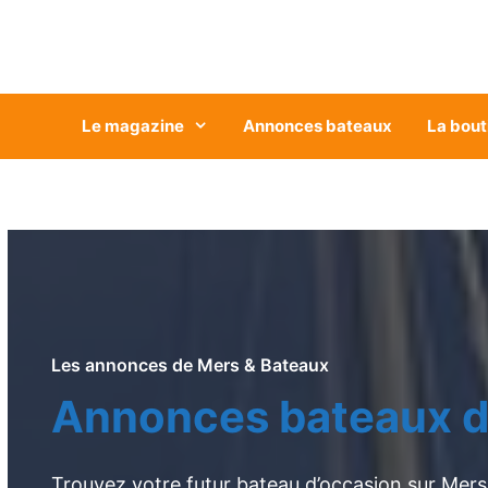
Aller
au
contenu
Le magazine
Annonces bateaux
La bout
Les annonces de Mers & Bateaux
Annonces bateaux d
Trouvez votre futur bateau d’occasion sur Mers 