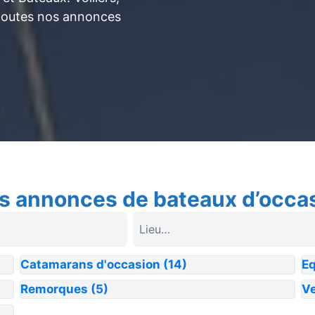
toutes nos annonces
s annonces de bateaux d’occa
Catamarans d'occasion
(14)
E
Remorques
(5)
Ve