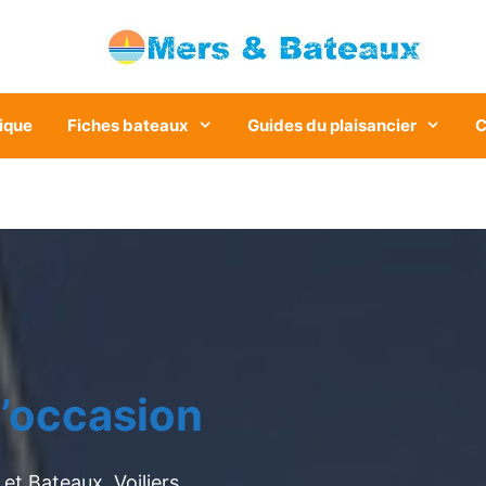
ique
Fiches bateaux
Guides du plaisancier
C
’occasion
et Bateaux. Voiliers,