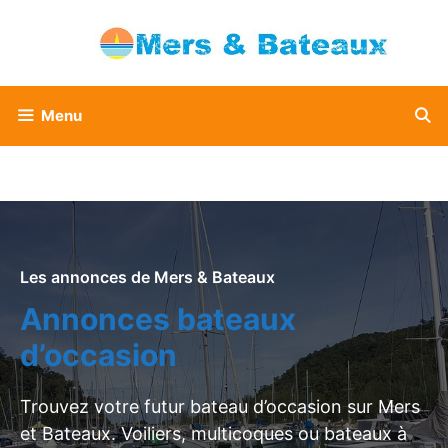
Aller
au
contenu
Menu
Les annonces de Mers & Bateaux
Annonces bateaux
d’occasion
Trouvez votre futur bateau d’occasion sur Mers
et Bateaux. Voiliers, multicoques ou bateaux à