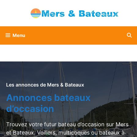
Aller
au
contenu
Menu
Les annonces de Mers & Bateaux
Annonces bateaux
d’occasion
Trouvez votre futur bateau d’occasion sur Mers
et Bateaux. Voiliers, multicoques ou bateaux à