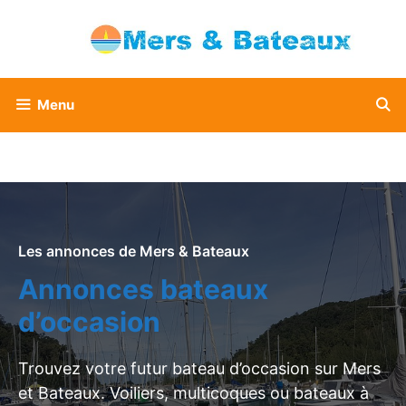
Aller
au
contenu
Menu
Les annonces de Mers & Bateaux
Annonces bateaux
d’occasion
Trouvez votre futur bateau d’occasion sur Mers
et Bateaux. Voiliers, multicoques ou bateaux à