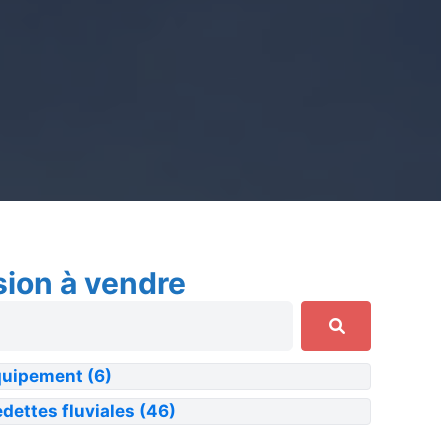
sion à vendre
quipement
(6)
dettes fluviales
(46)