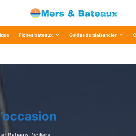
ique
Fiches bateaux
Guides du plaisancier
C
’occasion
et Bateaux. Voiliers,