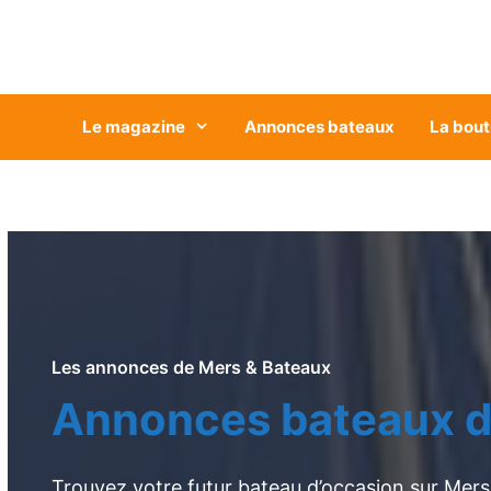
Aller
au
contenu
Le magazine
Annonces bateaux
La bout
Les annonces de Mers & Bateaux
Annonces bateaux d
Trouvez votre futur bateau d’occasion sur Mers 