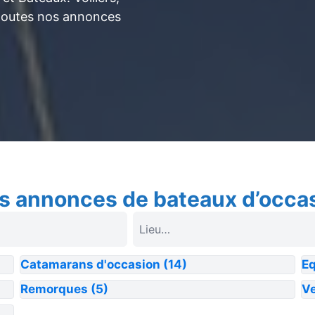
toutes nos annonces
s annonces de bateaux d’occa
Catamarans d'occasion
(14)
E
Remorques
(5)
Ve