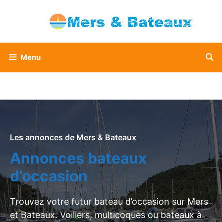
Aller
au
contenu
Menu
Les annonces de Mers & Bateaux
Annonces bateaux
d’occasion
Trouvez votre futur bateau d’occasion sur Mers
et Bateaux. Voiliers, multicoques ou bateaux à