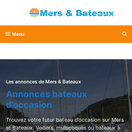
Aller
au
contenu
Menu
Les annonces de Mers & Bateaux
Annonces bateaux
d’occasion
Trouvez votre futur bateau d’occasion sur Mers
et Bateaux. Voiliers, multicoques ou bateaux à