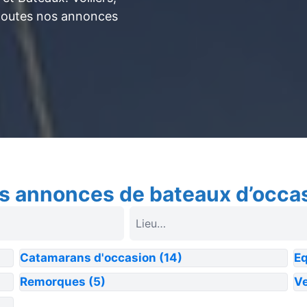
toutes nos annonces
s annonces de bateaux d’occa
Catamarans d'occasion
(14)
E
Remorques
(5)
Ve