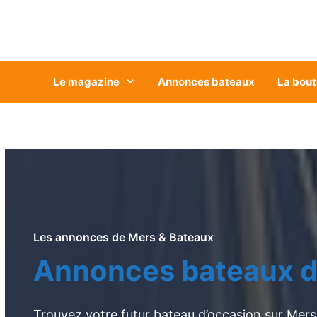
Aller
au
contenu
Le magazine
Annonces bateaux
La bout
Les annonces de Mers & Bateaux
Annonces bateaux d
Trouvez votre futur bateau d’occasion sur Mers 