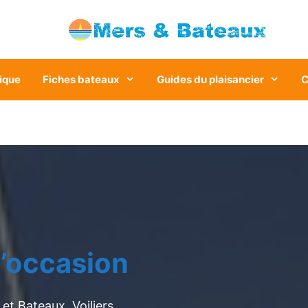
ique
Fiches bateaux
Guides du plaisancier
C
’occasion
et Bateaux. Voiliers,