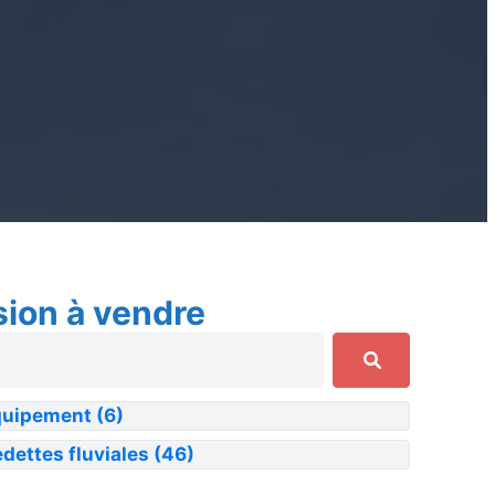
sion à vendre
quipement
(6)
dettes fluviales
(46)