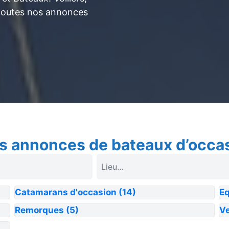
toutes nos annonces
s annonces de bateaux d’occa
Catamarans d'occasion
(14)
E
Remorques
(5)
Ve