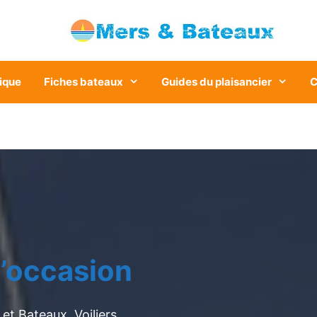
ique
Fiches bateaux
Guides du plaisancier
C
’occasion
et Bateaux. Voiliers,