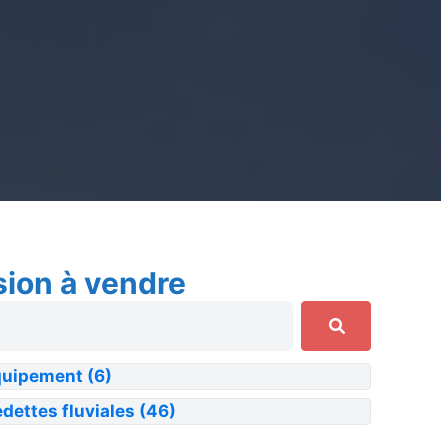
sion à vendre
quipement
(6)
dettes fluviales
(46)