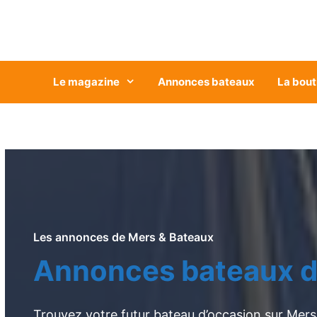
Aller
au
contenu
Le magazine
Annonces bateaux
La bout
Les annonces de Mers & Bateaux
Annonces bateaux d
Trouvez votre futur bateau d’occasion sur Mers 