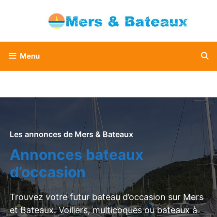
Aller
au
contenu
Menu
Les annonces de Mers & Bateaux
Annonces bateaux
d’occasion
Trouvez votre futur bateau d’occasion sur Mers
et Bateaux. Voiliers, multicoques ou bateaux à