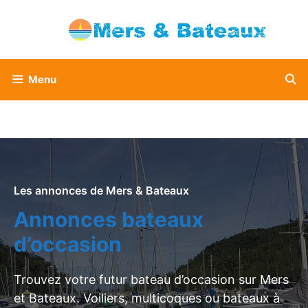
Aller
au
contenu
Menu
Les annonces de Mers & Bateaux
Annonces bateaux
d’occasion
Trouvez votre futur bateau d’occasion sur Mers
et Bateaux. Voiliers, multicoques ou bateaux à