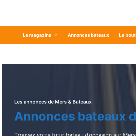
Aller
au
contenu
Le magazine
Annonces bateaux
La bout
Les annonces de Mers & Bateaux
Annonces bateaux d
Trouvez votre futur bateau d’occasion sur Mers 