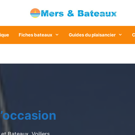
ique
Fiches bateaux
Guides du plaisancier
C
’occasion
et Bateaux. Voiliers,