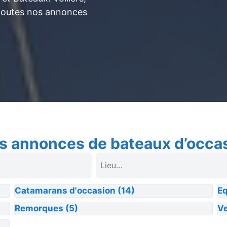
toutes nos annonces
s annonces de bateaux d’occa
Catamarans d'occasion
(14)
E
Remorques
(5)
Ve