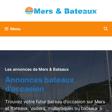
Aller
au
contenu
Menu
Les annonces de Mers & Bateaux
Annonces bateaux
d’occasion
Trouvez votre futur bateau d’occasion sur Mers
et Bateaux. Voiliers, multicoques ou bateaux à