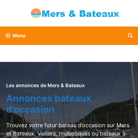
Aller
au
contenu
Menu
Les annonces de Mers & Bateaux
Annonces bateaux
d’occasion
Trouvez votre futur bateau d’occasion sur Mers
et Bateaux. Voiliers, multicoques ou bateaux à