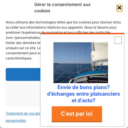
Gérer le consentement aux
Fiches de présentation de voiliers
cookies
comprenant une présentation, les
Nous utilisons des technologies telles que les cookies pour stocker et/ou
retours propriétaires, les points à vérifier
accéder aux informations relatives aux appareils. Nous le faisons pour
ainsi que la fiche technique du bateau.
améliorer l’expérience de navigation et pour afficher des publicités
(non-)personnalisées. Consentir à ces technologies nous autorisera à
traiter des données telles que le comportement de navigation ou les ID
uniques sur ce site. Le fait de ne pas consentir ou de retirer son
consentement peut avoir un effet négatif sur certaines fonctonnalités et
Bali 4.8, un vrai
caractéristiques.
catamaran à vivre
Accepter
Antarès 700 Pêche, le
Envie de bons plans?
Refuser
bateau pensé pour les
d’échanges entre plaisanciers
pêcheurs-plaisanciers
et d’actu?
Voir les préférences
C’est par ici
Traitement de vos données
Traitement de vos données
Ces voiliers de la classe
personnelles
personnelles
6.50 qui ont marqué