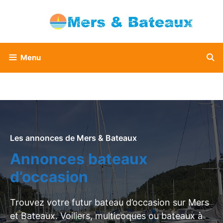
Aller
au
contenu
Menu
Les annonces de Mers & Bateaux
Annonces bateaux
d’occasion
Trouvez votre futur bateau d’occasion sur Mers
et Bateaux. Voiliers, multicoques ou bateaux à