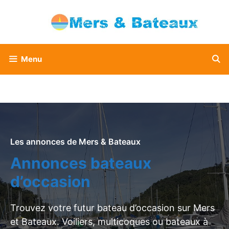
Aller
au
contenu
Menu
Les annonces de Mers & Bateaux
Annonces bateaux
d’occasion
Trouvez votre futur bateau d’occasion sur Mers
et Bateaux. Voiliers, multicoques ou bateaux à