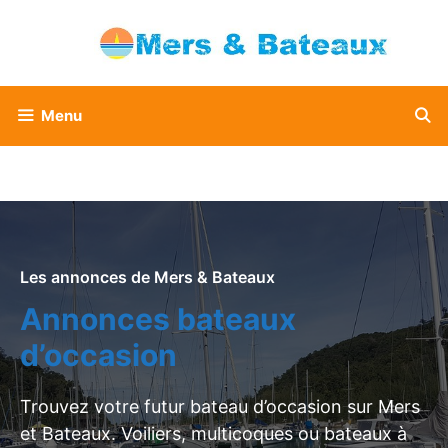
Aller
au
contenu
Menu
Les annonces de Mers & Bateaux
Annonces bateaux
d’occasion
Trouvez votre futur bateau d’occasion sur Mers
et Bateaux. Voiliers, multicoques ou bateaux à