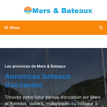
Aller
au
contenu
Menu
Les annonces de Mers & Bateaux
Annonces bateaux
d’occasion
Trouvez votre futur bateau d’occasion sur Mers
et Bateaux. Voiliers, multicoques ou bateaux à