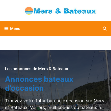
Aller
au
contenu
Menu
Les annonces de Mers & Bateaux
Annonces bateaux
d’occasion
Trouvez votre futur bateau d’occasion sur Mers
et Bateaux. Voiliers, multicoques ou bateaux à