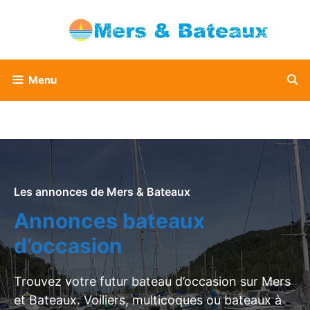
Aller
au
contenu
Menu
Les annonces de Mers & Bateaux
Annonces bateaux
d’occasion
Trouvez votre futur bateau d’occasion sur Mers
et Bateaux. Voiliers, multicoques ou bateaux à