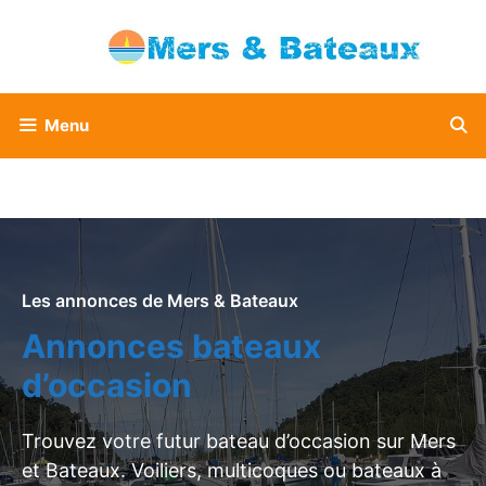
Aller
au
contenu
Menu
Les annonces de Mers & Bateaux
Annonces bateaux
d’occasion
Trouvez votre futur bateau d’occasion sur Mers
et Bateaux. Voiliers, multicoques ou bateaux à