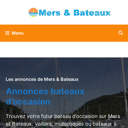
Aller
au
contenu
Menu
Les annonces de Mers & Bateaux
Annonces bateaux
d’occasion
Trouvez votre futur bateau d’occasion sur Mers
et Bateaux. Voiliers, multicoques ou bateaux à