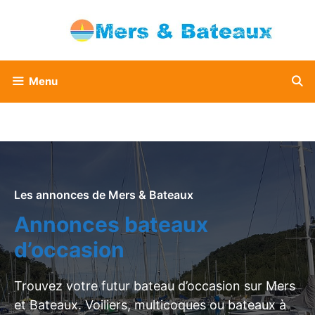
Aller
au
contenu
Menu
Les annonces de Mers & Bateaux
Annonces bateaux
d’occasion
Trouvez votre futur bateau d’occasion sur Mers
et Bateaux. Voiliers, multicoques ou bateaux à