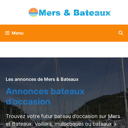
Aller
au
contenu
Menu
Les annonces de Mers & Bateaux
Annonces bateaux
d’occasion
Trouvez votre futur bateau d’occasion sur Mers
et Bateaux. Voiliers, multicoques ou bateaux à