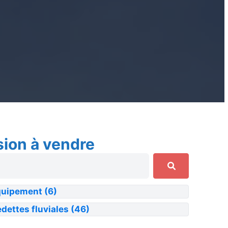
sion à vendre
quipement
(6)
dettes fluviales
(46)