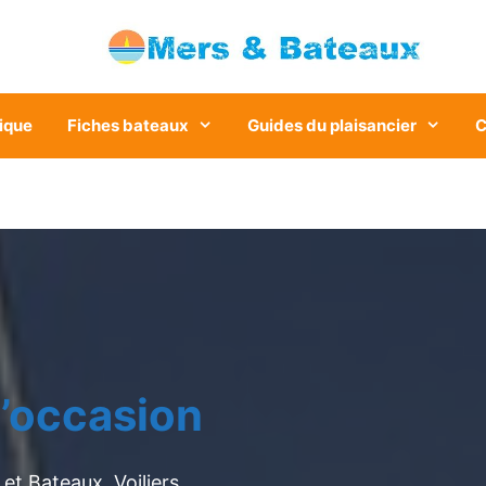
ique
Fiches bateaux
Guides du plaisancier
C
’occasion
et Bateaux. Voiliers,