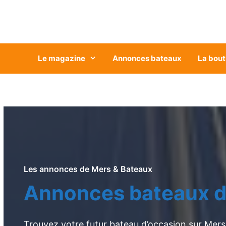
Aller
au
contenu
Le magazine
Annonces bateaux
La bout
Les annonces de Mers & Bateaux
Annonces bateaux d
Trouvez votre futur bateau d’occasion sur Mers 