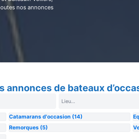
toutes nos annonces
s annonces de bateaux d’occa
Catamarans d'occasion
(14)
E
Remorques
(5)
Ve