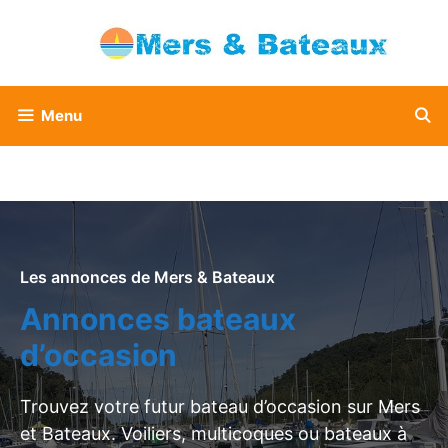
Aller
au
contenu
Menu
Les annonces de Mers & Bateaux
Annonces bateaux
d’occasion
Trouvez votre futur bateau d’occasion sur Mers
et Bateaux. Voiliers, multicoques ou bateaux à