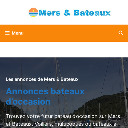
Aller
au
contenu
Menu
Les annonces de Mers & Bateaux
Annonces bateaux
d’occasion
Trouvez votre futur bateau d’occasion sur Mers
et Bateaux. Voiliers, multicoques ou bateaux à