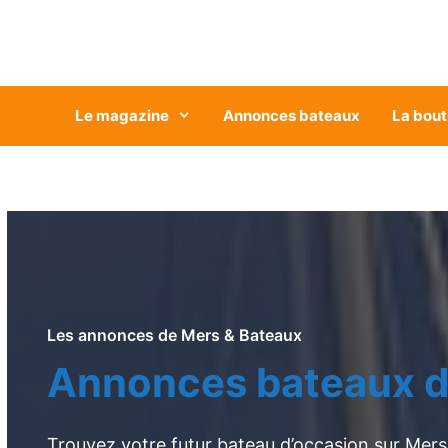
Aller
au
contenu
Le magazine
Annonces bateaux
La bout
Les annonces de Mers & Bateaux
Annonces bateaux d
Trouvez votre futur bateau d’occasion sur Mers 