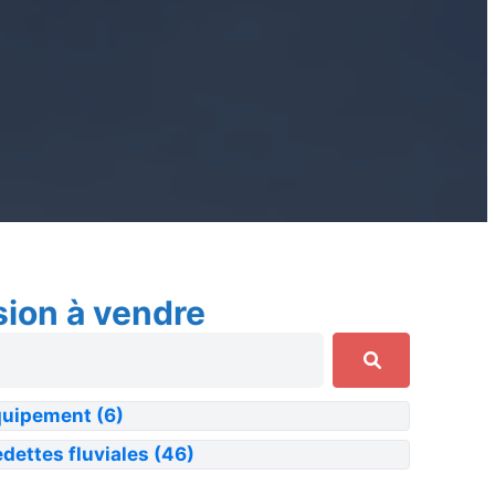
sion à vendre
quipement
(6)
dettes fluviales
(46)