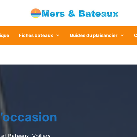
ique
Fiches bateaux
Guides du plaisancier
C
’occasion
et Bateaux. Voiliers,