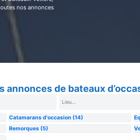
toutes nos annonces
s annonces de bateaux d’occa
Catamarans d'occasion
(14)
E
Remorques
(5)
Ve