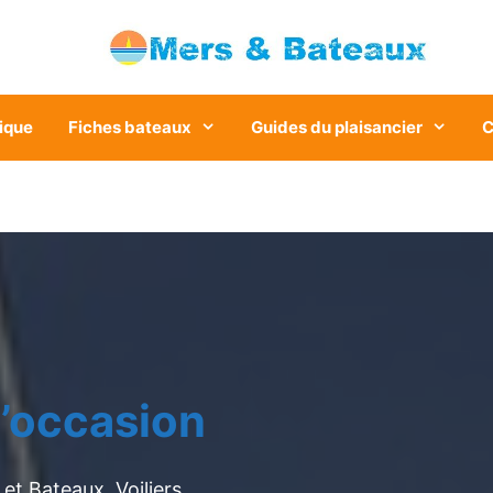
ique
Fiches bateaux
Guides du plaisancier
C
’occasion
et Bateaux. Voiliers,