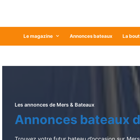
Aller
au
contenu
Le magazine
Annonces bateaux
La bout
Les annonces de Mers & Bateaux
Annonces bateaux d
Trouvez votre futur bateau d’occasion sur Mers 