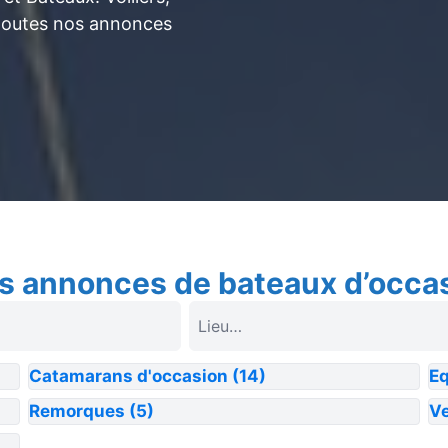
toutes nos annonces
s annonces de bateaux d’occa
Catamarans d'occasion
(14)
E
Remorques
(5)
Ve