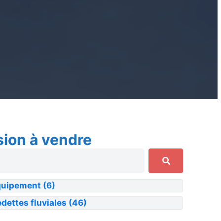
sion à vendre
quipement
(6)
dettes fluviales
(46)