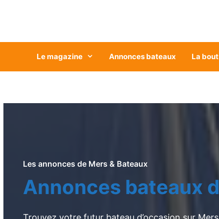
Aller
au
contenu
Le magazine
Annonces bateaux
La bout
Les annonces de Mers & Bateaux
Annonces bateaux d
Trouvez votre futur bateau d’occasion sur Mers 