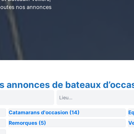
toutes nos annonces
s annonces de bateaux d’occa
Catamarans d'occasion
(14)
E
Remorques
(5)
Ve