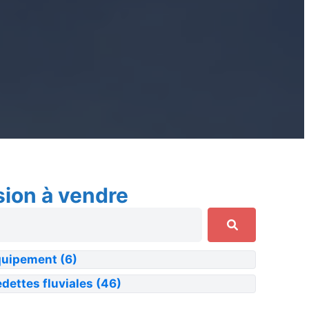
sion à vendre
quipement
(6)
dettes fluviales
(46)