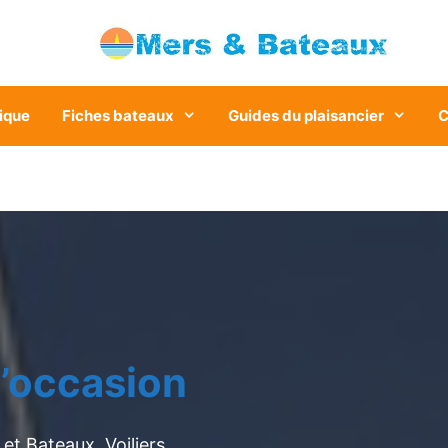
ique
Fiches bateaux
Guides du plaisancier
C
’occasion
et Bateaux. Voiliers,