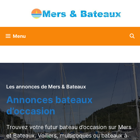
Aller
au
contenu
Menu
Les annonces de Mers & Bateaux
Annonces bateaux
d’occasion
Trouvez votre futur bateau d’occasion sur Mers
et Bateaux. Voiliers, multicoques ou bateaux à