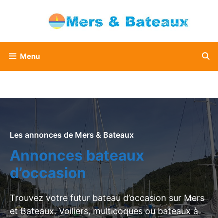
Aller
au
contenu
Menu
Les annonces de Mers & Bateaux
Annonces bateaux
d’occasion
Trouvez votre futur bateau d’occasion sur Mers
et Bateaux. Voiliers, multicoques ou bateaux à