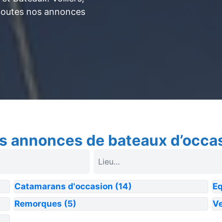
toutes nos annonces
s annonces de bateaux d’occa
Catamarans d'occasion
(14)
E
Remorques
(5)
Ve