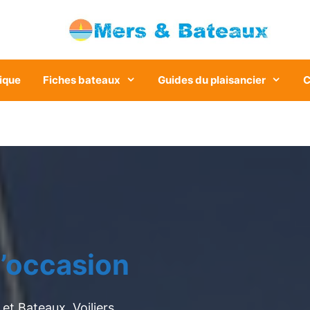
ique
Fiches bateaux
Guides du plaisancier
C
’occasion
et Bateaux. Voiliers,