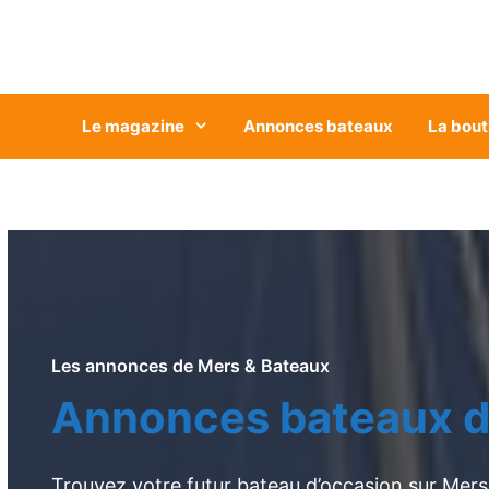
Aller
au
contenu
Le magazine
Annonces bateaux
La bout
Les annonces de Mers & Bateaux
Annonces bateaux d
Trouvez votre futur bateau d’occasion sur Mers 