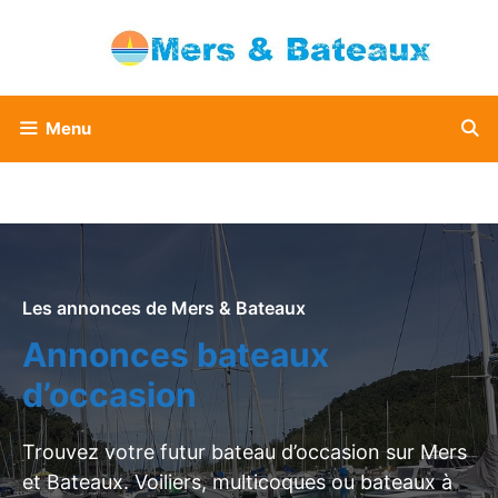
Aller
au
contenu
Menu
Les annonces de Mers & Bateaux
Annonces bateaux
d’occasion
Trouvez votre futur bateau d’occasion sur Mers
et Bateaux. Voiliers, multicoques ou bateaux à