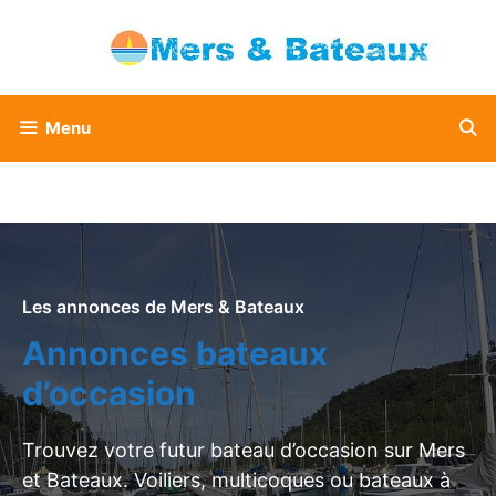
Aller
au
contenu
Menu
Les annonces de Mers & Bateaux
Annonces bateaux
d’occasion
Trouvez votre futur bateau d’occasion sur Mers
et Bateaux. Voiliers, multicoques ou bateaux à