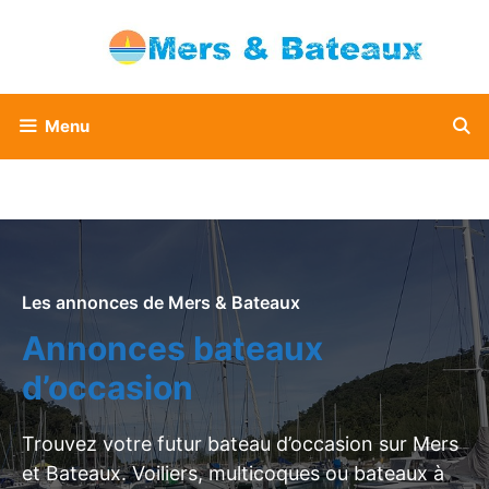
Aller
au
contenu
Menu
Les annonces de Mers & Bateaux
Annonces bateaux
d’occasion
Trouvez votre futur bateau d’occasion sur Mers
et Bateaux. Voiliers, multicoques ou bateaux à