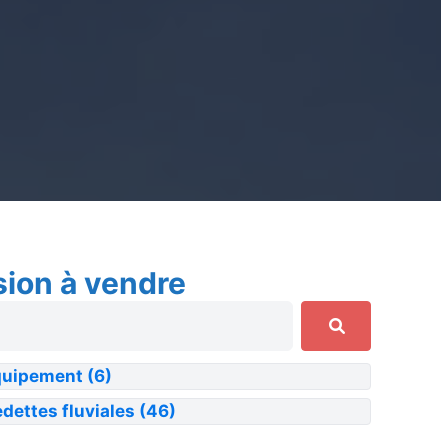
sion à vendre
quipement
(6)
dettes fluviales
(46)