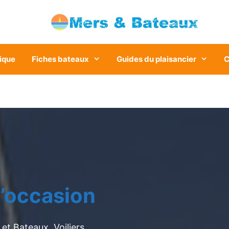
ique
Fiches bateaux
Guides du plaisancier
C
’occasion
et Bateaux. Voiliers,