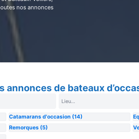
toutes nos annonces
s annonces de bateaux d’occa
Catamarans d'occasion
(14)
E
Remorques
(5)
Ve