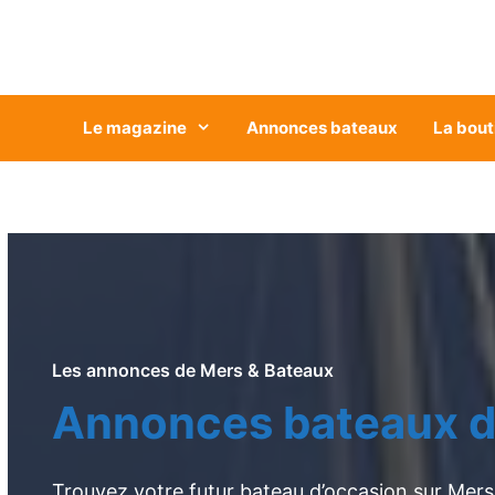
Aller
au
contenu
Le magazine
Annonces bateaux
La bout
Les annonces de Mers & Bateaux
Annonces bateaux d
Trouvez votre futur bateau d’occasion sur Mers 