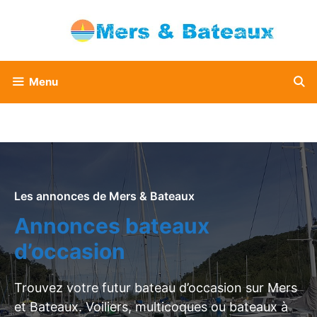
Aller
au
contenu
Menu
Les annonces de Mers & Bateaux
Annonces bateaux
d’occasion
Trouvez votre futur bateau d’occasion sur Mers
et Bateaux. Voiliers, multicoques ou bateaux à