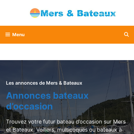
Aller
au
contenu
Menu
Les annonces de Mers & Bateaux
Annonces bateaux
d’occasion
Trouvez votre futur bateau d’occasion sur Mers
et Bateaux. Voiliers, multicoques ou bateaux à