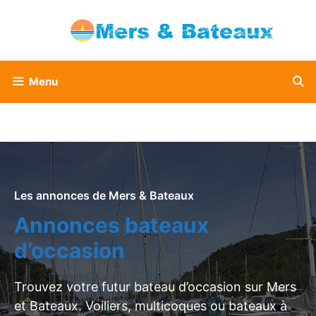
Aller
au
contenu
Menu
Les annonces de Mers & Bateaux
Annonces bateaux
d’occasion
Trouvez votre futur bateau d’occasion sur Mers
et Bateaux. Voiliers, multicoques ou bateaux à