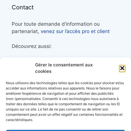
Contact
Pour toute demande d’information ou
partenariat,
venez sur l’accès pro et client
Découvrez aussi:
Côtes&Mers, le magazine du littoral et sa
Gérer le consentement aux
librairie maritime
cookies
Mers&Montagnes, Equipement outdoor pour
Nous utilisons des technologies telles que les cookies pour stocker et/ou
le trek et le raid nautique
accéder aux informations relatives aux appareils. Nous le faisons pour
améliorer l’expérience de navigation et pour afficher des publicités
BoatingAds, le site d’annonces bateaux
(non-)personnalisées. Consentir à ces technologies nous autorisera à
européen
traiter des données telles que le comportement de navigation ou les ID
uniques sur ce site. Le fait de ne pas consentir ou de retirer son
consentement peut avoir un effet négatif sur certaines fonctonnalités et
caractéristiques.