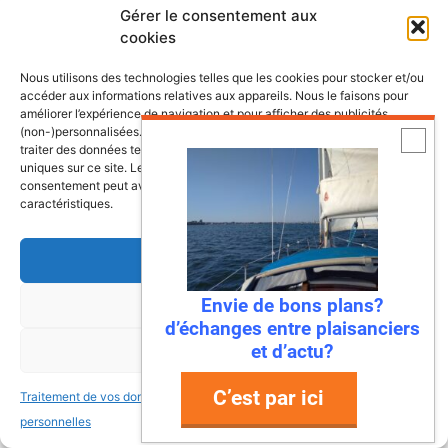
Gérer le consentement aux
cookies
Nous utilisons des technologies telles que les cookies pour stocker et/ou
Les dernières fiches bateaux
accéder aux informations relatives aux appareils. Nous le faisons pour
améliorer l’expérience de navigation et pour afficher des publicités
(non-)personnalisées. Consentir à ces technologies nous autorisera à
Fiches de présentation de voiliers
traiter des données telles que le comportement de navigation ou les ID
uniques sur ce site. Le fait de ne pas consentir ou de retirer son
comprenant une présentation, les
consentement peut avoir un effet négatif sur certaines fonctonnalités et
retours propriétaires, les points à vérifier
caractéristiques.
ainsi que la fiche technique du bateau.
Accepter
Envie de bons plans?
Refuser
Bali 4.8, un vrai
d’échanges entre plaisanciers
catamaran à vivre
et d’actu?
Voir les préférences
C’est par ici
Traitement de vos données
Traitement de vos données
Antarès 700 Pêche, le
personnelles
personnelles
bateau pensé pour les