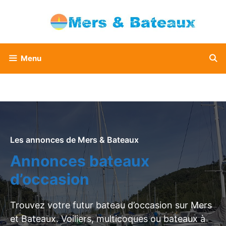
Aller
au
contenu
Menu
Les annonces de Mers & Bateaux
Annonces bateaux
d’occasion
Trouvez votre futur bateau d’occasion sur Mers
et Bateaux. Voiliers, multicoques ou bateaux à