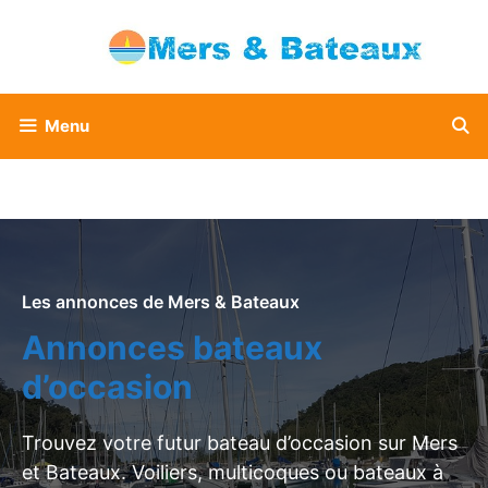
Aller
au
contenu
Menu
Les annonces de Mers & Bateaux
Annonces bateaux
d’occasion
Trouvez votre futur bateau d’occasion sur Mers
et Bateaux. Voiliers, multicoques ou bateaux à