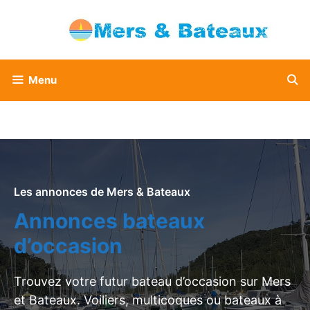
Aller
au
contenu
Menu
Les annonces de Mers & Bateaux
Annonces bateaux
d’occasion
Trouvez votre futur bateau d’occasion sur Mers
et Bateaux. Voiliers, multicoques ou bateaux à