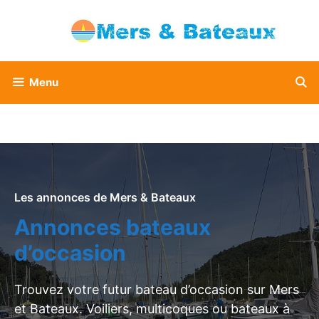
Aller
au
contenu
Menu
Les annonces de Mers & Bateaux
Annonces bateaux
d’occasion
Trouvez votre futur bateau d’occasion sur Mers
et Bateaux. Voiliers, multicoques ou bateaux à