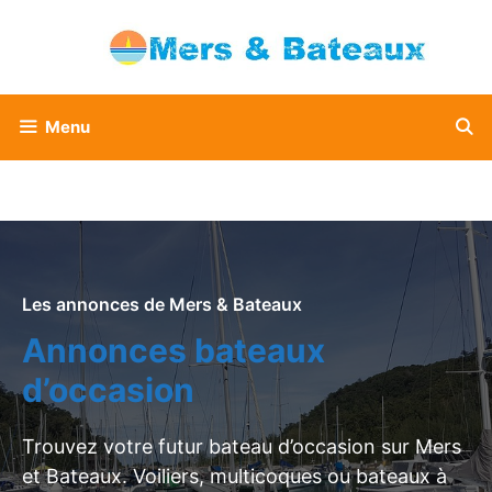
Aller
au
contenu
Menu
Les annonces de Mers & Bateaux
Annonces bateaux
d’occasion
Trouvez votre futur bateau d’occasion sur Mers
et Bateaux. Voiliers, multicoques ou bateaux à