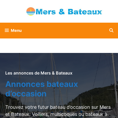
Aller
au
contenu
Menu
Les annonces de Mers & Bateaux
Annonces bateaux
d’occasion
Trouvez votre futur bateau d’occasion sur Mers
et Bateaux. Voiliers, multicoques ou bateaux à