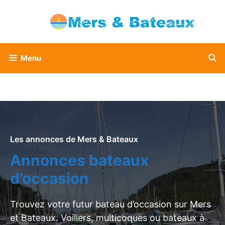
Aller
au
contenu
Menu
Les annonces de Mers & Bateaux
Annonces bateaux
d’occasion
Trouvez votre futur bateau d’occasion sur Mers
et Bateaux. Voiliers, multicoques ou bateaux à